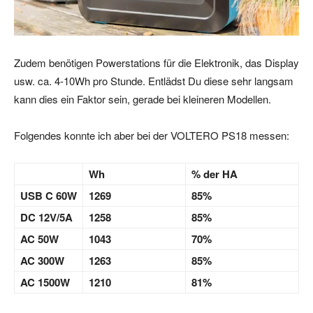
Zudem benötigen Powerstations für die Elektronik, das Display
usw. ca. 4-10Wh pro Stunde. Entlädst Du diese sehr langsam
kann dies ein Faktor sein, gerade bei kleineren Modellen.
Folgendes konnte ich aber bei der VOLTERO PS18 messen:
Wh
% der HA
USB C 60W
1269
85%
DC 12V/5A
1258
85%
AC 50W
1043
70%
AC 300W
1263
85%
AC 1500W
1210
81%