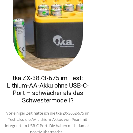
tka ZX-3873-675 im Test:
Lithium-AA-Akku ohne USB-C-
Port – schwächer als das
Schwestermodell?
Vor einiger Zeit hatte ich die tka ZX-3652-675 im
Test, also die AA-Lithium-Akkus von Pearl mit
integriertem USB-C-Port. Die haben mich damals
positiv überrascht,...