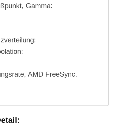
ißpunkt, Gamma:
verteilung:
olation:
lungsrate, AMD FreeSync,
tail: