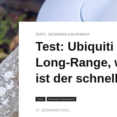
TESTS
NETZWERK EQUIPMENT
Test: Ubiquit
Long-Range, 
ist der schnel
-
Tests
Netzwerk Equipment
21. DEZEMBER 2022