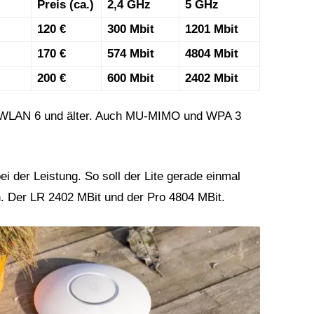
Preis (ca.)
2,4 GHz
5 GHz
120 €
300 Mbit
1201 Mbit
170 €
574 Mbit
4804 Mbit
200 €
600 Mbit
2402 Mbit
le WLAN 6 und älter. Auch MU-MIMO und WPA 3
ei der Leistung. So soll der Lite gerade einmal
. Der LR 2402 MBit und der Pro 4804 MBit.