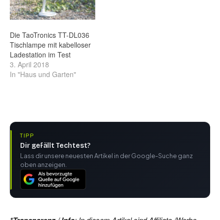
Die TaoTronics TT-DL036
Tischlampe mit kabelloser
Ladestation im Test
3. April 2018
In "Haus und Garten"
TIPP
Dir gefällt Techtest?
Lass dir unsere neuesten Artikel in der Google-Suche ganz
oben anzeigen.
*Transparenz / Info
: In diesem Artikel sind Affiliate /Werbe