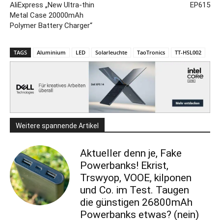
AliExpress „New Ultra-thin
EP615
Metal Case 20000mAh
Polymer Battery Charger“
TAGS
Aluminium
LED
Solarleuchte
TaoTronics
TT-HSL002
Weitere spannende Artikel
Aktueller denn je, Fake
Powerbanks! Ekrist,
Trswyop, VOOE, kilponen
und Co. im Test. Taugen
die günstigen 26800mAh
Powerbanks etwas? (nein)