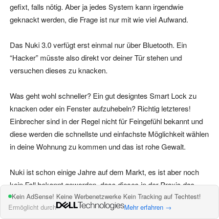
gefixt, falls nötig. Aber ja jedes System kann irgendwie
geknackt werden, die Frage ist nur mit wie viel Aufwand.
Das Nuki 3.0 verfügt erst einmal nur über Bluetooth. Ein
“Hacker” müsste also direkt vor deiner Tür stehen und
versuchen dieses zu knacken.
Was geht wohl schneller? Ein gut designtes Smart Lock zu
knacken oder ein Fenster aufzuhebeln? Richtig letzteres!
Einbrecher sind in der Regel nicht für Feingefühl bekannt und
diese werden die schnellste und einfachste Möglichkeit wählen
in deine Wohnung zu kommen und das ist rohe Gewalt.
Nuki ist schon einige Jahre auf dem Markt, es ist aber noch
kein Fall bekannt geworden, dass dieses in der Praxis das
Kein AdSense! Keine Werbenetzwerke Kein Tracking auf Techtest!
Einfallstor von Einbrechern war (oder dies ist mir nicht zu
Ermöglicht durch
Mehr erfahren →
Ohren gekommen).