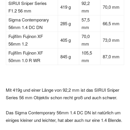
SIRUI Sniper Series
92,2
419 g
70,0 mm
F1.2 56 mm
mm
Sigma Contemporary
57,5
285 g
66,5 mm
56mm 1.4 DC DN
mm
Fujifilm Fujinon XF
70,0
405 g
73,0 mm
56mm 1.2
mm
Fujifilm Fujinon XF
105,5
845 g
87,0 mm
50mm 1.0 R WR
mm
Mit 419g und einer Länge von 92,2 mm ist das SIRUI Sniper
Series 56 mm Objektiv schon recht groß und auch schwer.
Das Sigma Contemporary 56mm 1.4 DC DN ist natürlich um
einiges kleiner und leichter, hat aber auch nur eine 1.4 Blende.