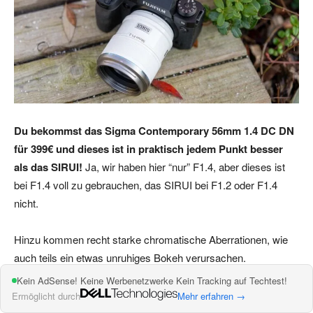
Du bekommst das Sigma Contemporary 56mm 1.4 DC DN
für 399€ und dieses ist in praktisch jedem Punkt besser
als das SIRUI!
Ja, wir haben hier “nur” F1.4, aber dieses ist
bei F1.4 voll zu gebrauchen, das SIRUI bei F1.2 oder F1.4
nicht.
Hinzu kommen recht starke chromatische Aberrationen, wie
auch teils ein etwas unruhiges Bokeh verursachen.
Kein AdSense! Keine Werbenetzwerke Kein Tracking auf Techtest!
Aber auch nicht alles ist schlecht. Der Autofokus ist Ok. Nicht
Ermöglicht durch
Mehr erfahren →
Weltklasse, aber auch nicht schlechter als beim Sigma