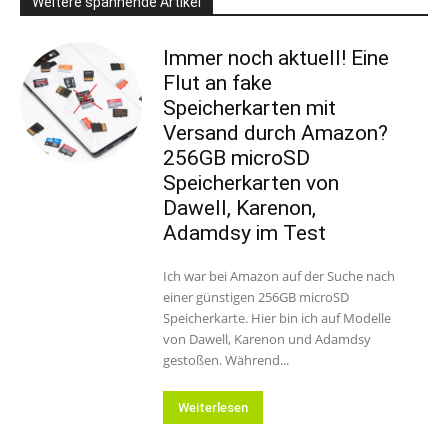
Weitere spannende Artikel
Immer noch aktuell! Eine
Flut an fake
Speicherkarten mit
Versand durch Amazon?
256GB microSD
Speicherkarten von
Dawell, Karenon,
Adamdsy im Test
Ich war bei Amazon auf der Suche nach
einer günstigen 256GB microSD
Speicherkarte. Hier bin ich auf Modelle
von Dawell, Karenon und Adamdsy
gestoßen. Während...
Weiterlesen