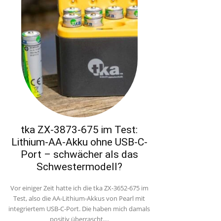
tka ZX-3873-675 im Test:
Lithium-AA-Akku ohne USB-C-
Port – schwächer als das
Schwestermodell?
Vor einiger Zeit hatte ich die tka ZX-3652-675 im
Test, also die AA-Lithium-Akkus von Pearl mit
integriertem USB-C-Port. Die haben mich damals
positiv überrascht,...