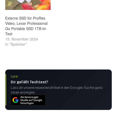
Externe SSD für ProRes
Video, Lexar Professional
Go Portable SSD 1TB im
Test
15. November 2024
In "Speicher"
TIPP
Dir gefällt Techtest?
Lass dir unsere neuesten Artikel in der Google-Suche ganz
oben anzeigen.