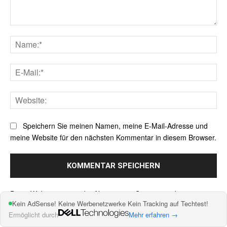
Kommentar:
Na
E-
Mai
Web
Speichern Sie meinen Namen, meine E-Mail-Adresse und
meine Website für den nächsten Kommentar in diesem Browser.
Alternative:
Diese Website verwendet Akismet, um Spam zu reduzieren.
Kein AdSense! Keine Werbenetzwerke Kein Tracking auf Techtest!
Erfahre, wie deine Kommentardaten verarbeitet werden.
Ermöglicht durch
Mehr erfahren →