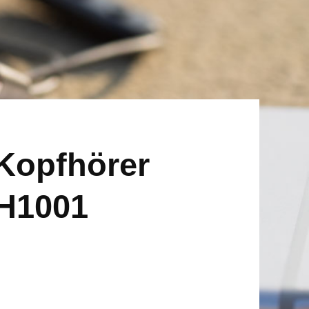
-Kopfhörer
BH1001