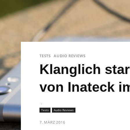
TESTS
AUDIO REVIEWS
Klanglich sta
von Inateck i
-
Tests
Audio Reviews
7. MÄRZ 2016