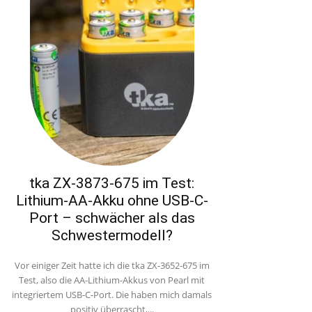
tka ZX-3873-675 im Test:
Lithium-AA-Akku ohne USB-C-
Port – schwächer als das
Schwestermodell?
Vor einiger Zeit hatte ich die tka ZX-3652-675 im
Test, also die AA-Lithium-Akkus von Pearl mit
integriertem USB-C-Port. Die haben mich damals
positiv überrascht,...