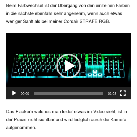
Beim Farbwechsel ist der Übergang von den einzelnen Farben
in die nächste ebenfalls sehr angenehm, wenn auch etwas
weniger Sanft als bei meiner Corsair STRAFE RGB.
V
i
d
e
o
-
P
l
00:00
01:03
a
y
Das Flackern welches man leider etwas im Video sieht, ist in
e
der Praxis nicht sichtbar und wird lediglich durch die Kamera
r
aufgenommen.