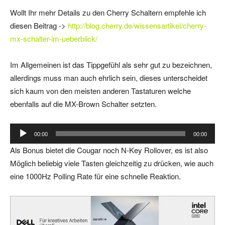
Wollt Ihr mehr Details zu den Cherry Schaltern empfehle ich
diesen Beitrag ->
http://blog.cherry.de/wissensartikel/cherry-
mx-schalter-im-ueberblick/
Im Allgemeinen ist das Tippgefühl als sehr gut zu bezeichnen,
allerdings muss man auch ehrlich sein, dieses unterscheidet
sich kaum von den meisten anderen Tastaturen welche
ebenfalls auf die MX-Brown Schalter setzten.
A
00:00
00:00
u
Als Bonus bietet die Cougar noch N-Key Rollover, es ist also
d
Möglich beliebig viele Tasten gleichzeitig zu drücken, wie auch
i
eine 1000Hz Polling Rate für eine schnelle Reaktion.
o
-
P
l