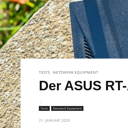
TESTS
NETZWERK EQUIPMENT
Der ASUS RT-
-
Tests
Netzwerk Equipment
21. JANUAR 2020