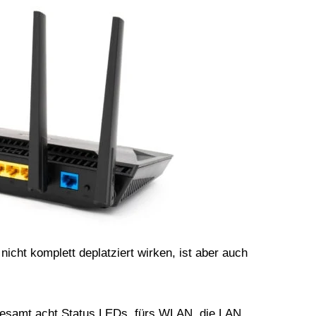
cht komplett deplatziert wirken, ist aber auch
sgesamt acht Status LEDs, fürs WLAN, die LAN