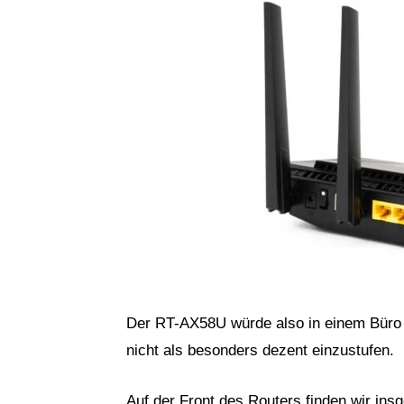
Der RT-AX58U würde also in einem Büro ni
nicht als besonders dezent einzustufen.
Auf der Front des Routers finden wir in