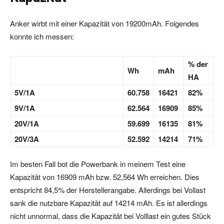
Anker wirbt mit einer Kapazität von 19200mAh. Folgendes
konnte ich messen:
% der
Wh
mAh
HA
5V/1A
60.758
16421
82%
9V/1A
62.564
16909
85%
20V/1A
59.699
16135
81%
20V/3A
52.592
14214
71%
Im besten Fall bot die Powerbank in meinem Test eine
Kapazität von 16909 mAh bzw. 52,564 Wh erreichen. Dies
entspricht 84,5% der Herstellerangabe. Allerdings bei Vollast
sank die nutzbare Kapazität auf 14214 mAh. Es ist allerdings
nicht unnormal, dass die Kapazität bei Volllast ein gutes Stück