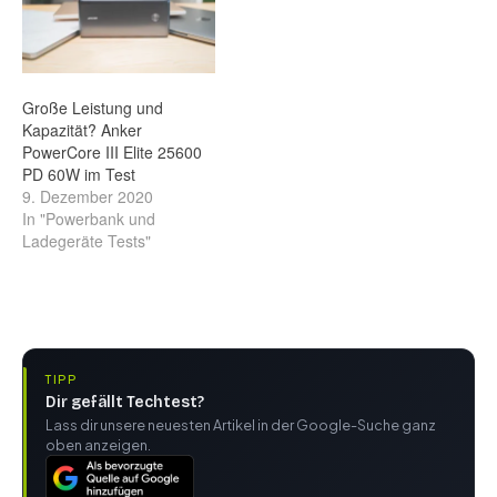
Große Leistung und
Kapazität? Anker
PowerCore III Elite 25600
PD 60W im Test
9. Dezember 2020
In "Powerbank und
Ladegeräte Tests"
TIPP
Dir gefällt Techtest?
Lass dir unsere neuesten Artikel in der Google-Suche ganz
oben anzeigen.