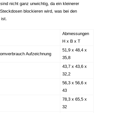
ind nicht ganz unwichtig, da ein kleinerer
 Steckdosen blockieren wird, was bei den
ist.
Abmessungen
H x B x T
51,9 x 48,4 x
romverbrauch Aufzeichnung
35,8
43,7 x 43,6 x
32,2
56,3 x 56,6 x
43
78,3 x 65,5 x
32