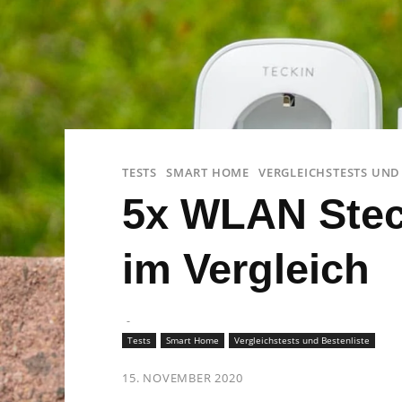
TESTS
SMART HOME
VERGLEICHSTESTS UND
5x WLAN Ste
im Vergleich
-
Tests
Smart Home
Vergleichstests und Bestenliste
15. NOVEMBER 2020