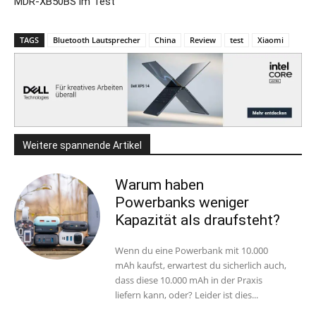
MDR-XB50BS im Test
TAGS
Bluetooth Lautsprecher
China
Review
test
Xiaomi
Weitere spannende Artikel
Warum haben
Powerbanks weniger
Kapazität als draufsteht?
Wenn du eine Powerbank mit 10.000
mAh kaufst, erwartest du sicherlich auch,
dass diese 10.000 mAh in der Praxis
liefern kann, oder? Leider ist dies...