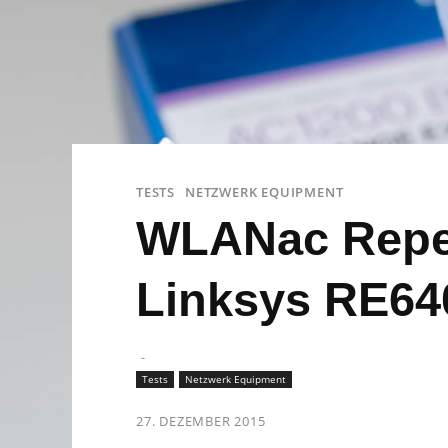
TESTS
NETZWERK EQUIPMENT
WLANac Repea
Linksys RE64
-
Tests
Netzwerk Equipment
27. DEZEMBER 2015