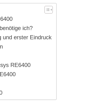
E6400
benötige ich?
 und erster Eindruck
on
ksys RE6400
RE6400
0