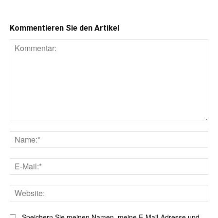
Kommentieren Sie den Artikel
Kommentar:
Na
E-
Mai
Web
Speichern Sie meinen Namen, meine E-Mail-Adresse und