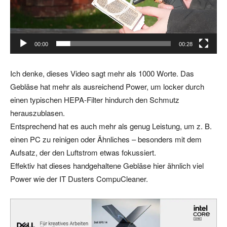
-
P
l
00:00
00:28
a
y
Ich denke, dieses Video sagt mehr als 1000 Worte. Das
e
Gebläse hat mehr als ausreichend Power, um locker durch
r
einen typischen HEPA-Filter hindurch den Schmutz
herauszublasen.
Entsprechend hat es auch mehr als genug Leistung, um z. B.
einen PC zu reinigen oder Ähnliches – besonders mit dem
Aufsatz, der den Luftstrom etwas fokussiert.
Effektiv hat dieses handgehaltene Gebläse hier ähnlich viel
Power wie der IT Dusters CompuCleaner.