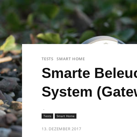
TESTS
SMART HOME
Smarte Beleu
System (Gate
-
Tests
Smart Home
13. DEZEMBER 2017