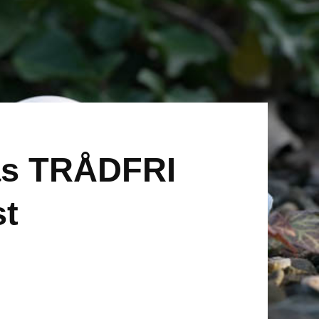
as TRÅDFRI
st