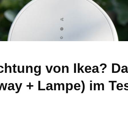
chtung von Ikea? D
way + Lampe) im Te