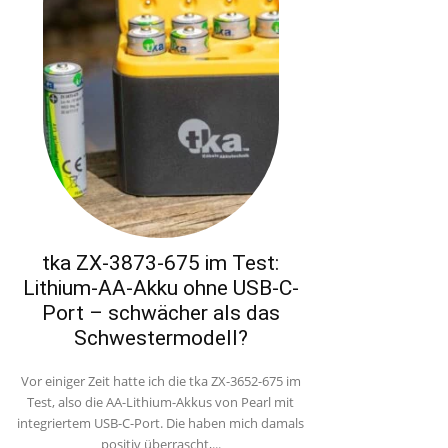
tka ZX-3873-675 im Test:
Lithium-AA-Akku ohne USB-C-
Port – schwächer als das
Schwestermodell?
Vor einiger Zeit hatte ich die tka ZX-3652-675 im
Test, also die AA-Lithium-Akkus von Pearl mit
integriertem USB-C-Port. Die haben mich damals
positiv überrascht,...