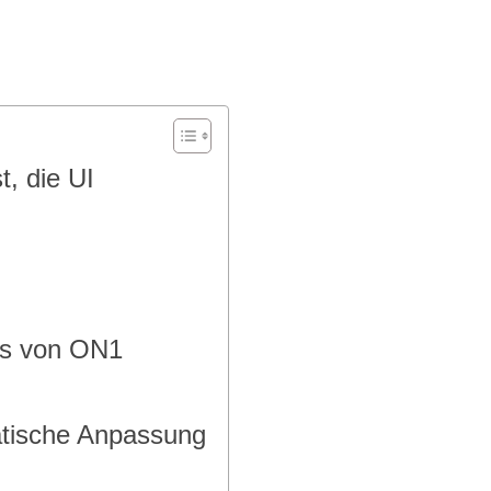
, die UI
hts von ON1
atische Anpassung