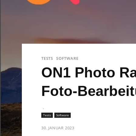
TESTS
SOFTWARE
ON1 Photo Raw
Foto-Bearbei
-
Tests
Software
30. JANUAR 2023