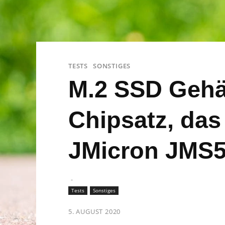
TESTS
SONSTIGES
M.2 SSD Gehä
Chipsatz, da
JMicron JMS5
-
Tests
Sonstiges
5. AUGUST 2020