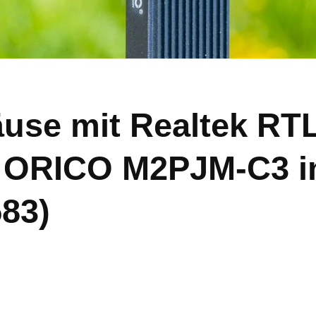
use mit Realtek RT
s ORICO M2PJM-C3 im
83)