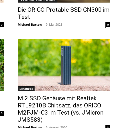
PC-Hardware und Zubehör
Die ORICO Protable SSD CN300 im
Test
Michael Barton
-
9. Mai 2021
0
0
Sonstiges
M.2 SSD Gehäuse mit Realtek
RTL9210B Chipsatz, das ORICO
M2PJM-C3 im Test (vs. JMicron
0
JMS583)
Michael Barton
-
5. August 2020
3