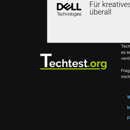
Tech
es s
veröf
Frag
mich
W
I
F