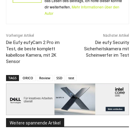
das Lesen des Beitrags, ich hoffe dieser konnte
dir weiterhelfen.
Mehr Informationen über den
Autor
Vorheriger Artikel
Nächster Artikel
Die Eufy eufyCam 2 Pro im
Die eufy Security
Test, die beste komplett
Sicherheitskamera mit
kabellose Kamera, mit 2K
Scheinwerfer im Test
Sensor
TAGS
ORICO
Review
SSD
test
Weitere spannende Artikel