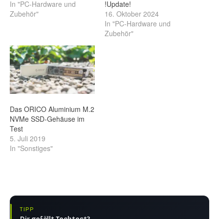
In "PC-Hardware und
!Update!
Zubehör"
16. Oktober 2024
In "PC-Hardware und
Zubehör"
Das ORICO Aluminium M.2
NVMe SSD-Gehäuse im
Test
5. Juli 2019
In "Sonstiges"
TIPP