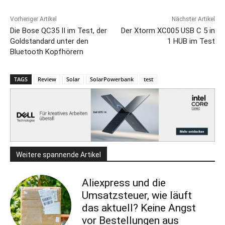
Vorheriger Artikel
Nächster Artikel
Die Bose QC35 II im Test, der
Der Xtorm XC005 USB C 5 in
Goldstandard unter den
1 HUB im Test
Bluetooth Kopfhörern
TAGS
Review
Solar
SolarPowerbank
test
Weitere spannende Artikel
Aliexpress und die
Umsatzsteuer, wie läuft
das aktuell? Keine Angst
vor Bestellungen aus