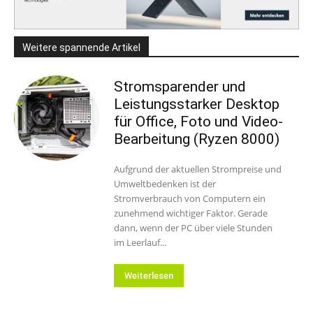
Weitere spannende Artikel
Stromsparender und
Leistungsstarker Desktop
für Office, Foto und Video-
Bearbeitung (Ryzen 8000)
Aufgrund der aktuellen Strompreise und
Umweltbedenken ist der
Stromverbrauch von Computern ein
zunehmend wichtiger Faktor. Gerade
dann, wenn der PC über viele Stunden
im Leerlauf...
Weiterlesen