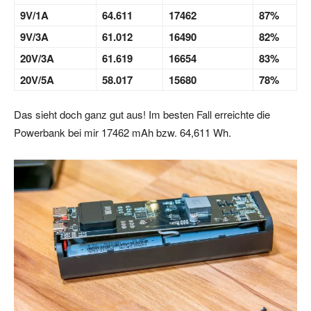
9V/1A
64.611
17462
87%
9V/3A
61.012
16490
82%
20V/3A
61.619
16654
83%
20V/5A
58.017
15680
78%
Das sieht doch ganz gut aus! Im besten Fall erreichte die
Powerbank bei mir 17462 mAh bzw. 64,611 Wh.