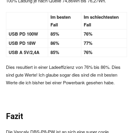
100% Ladung je nach Quelle 74,86Wh bis 76,27Wh.
Im besten
Im schlechtesten
Fall
Fall
USB PD 100W
85%
76%
USB PD 18W
86%
77%
USB A 5V/2,4A
85%
76%
Dies resultiert in einer Ladeeffizienz von 76% bis 86%. Dies
sind gute Werte! Ich glaube sogar dies sind die mit besten
Werte die ich bisher bei einer Powerbank gesehen habe.
Fazit
Die Vancaly DBS-P8-PW ist an sich eine super coole