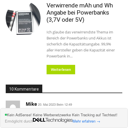
Verwirrende mAh und Wh
Angabe bei Powerbanks
(3,7V oder 5V)
Ich glaube das verwirrendste Thema im
Bereich der Powerbanks und Akkus ist
sicherlich die Kapazitätsangabe. 99,9%
aller Hersteller geben die Kapazität einer
Powerbank in...
Weiterlesen
10 Kommentare
Mike
20. Mai 2023 Beim 12:49
> Allerdings sind die Strom Powerbanks mit 200€
Kein AdSense! Keine Werbenetzwerke Kein Tracking auf Techtest!
recht teuer.
Ermöglicht durch
Mehr erfahren →
Eine Powerbank ohne STROM, z.B. die der Marke