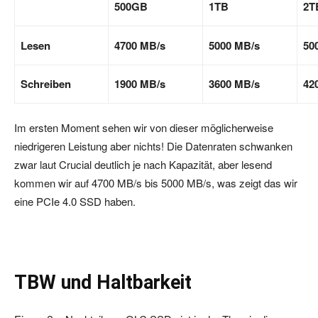
500GB
1TB
2T
Lesen
4700 MB/s
5000 MB/s
50
Schreiben
1900 MB/s
3600 MB/s
42
Im ersten Moment sehen wir von dieser möglicherweise
niedrigeren Leistung aber nichts! Die Datenraten schwanken
zwar laut Crucial deutlich je nach Kapazität, aber lesend
kommen wir auf 4700 MB/s bis 5000 MB/s, was zeigt das wir
eine PCIe 4.0 SSD haben.
TBW und Haltbarkeit