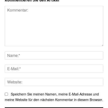
Kommentieren Sie den Artikel
Kommentar:
Na
E-
Mai
Web
Speichern Sie meinen Namen, meine E-Mail-Adresse und
meine Website für den nächsten Kommentar in diesem Browser.