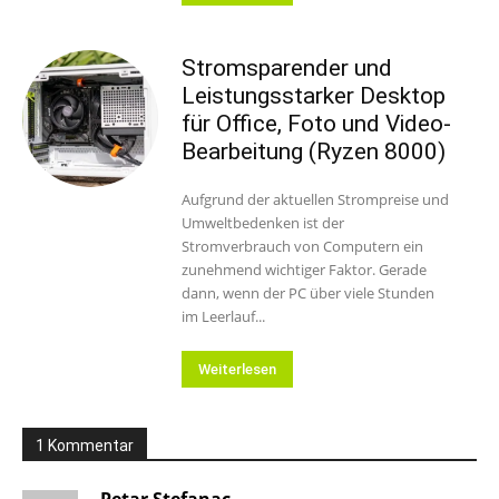
Stromsparender und
Leistungsstarker Desktop
für Office, Foto und Video-
Bearbeitung (Ryzen 8000)
Aufgrund der aktuellen Strompreise und
Umweltbedenken ist der
Stromverbrauch von Computern ein
zunehmend wichtiger Faktor. Gerade
dann, wenn der PC über viele Stunden
im Leerlauf...
Weiterlesen
1 Kommentar