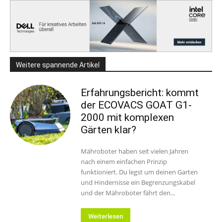
Weitere spannende Artikel
Erfahrungsbericht: kommt
der ECOVACS GOAT G1-
2000 mit komplexen
Gärten klar?
Mähroboter haben seit vielen Jahren
nach einem einfachen Prinzip
funktioniert. Du legst um deinen Garten
und Hindernisse ein Begrenzungskabel
und der Mähroboter fährt den...
Weiterlesen