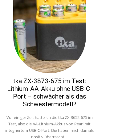
tka ZX-3873-675 im Test:
Lithium-AA-Akku ohne USB-C-
Port – schwächer als das
Schwestermodell?
Vor einiger Zeit hatte ich die tka ZX-3652-675 im
Test, also die AA-Lithium-Akkus von Pearl mit
integriertem USB-C-Port. Die haben mich damals
positiv überrascht,...