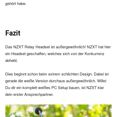
gehört habe.
i
o
-
P
Fazit
l
a
Das NZXT Relay Headset ist außergewöhnlich! NZXT hat hier
y
ein Headset geschaffen, welches sich von der Konkurrenz
e
abhebt.
r
Dies beginnt schon beim extrem schlichten Design. Dabei ist
gerade die weiße Version durchaus außergewöhnlich. Willst
Du dir ein komplett weißes PC Setup bauen, ist NZXT klar
dein erster Ansprechpartner.