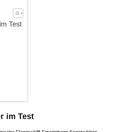
im Test
r im Test