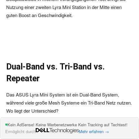
Nutzung einer zweiten Lyra Mini Station in der Mitte einen
guten Boost an Geschwindigkeit.
Dual-Band vs. Tri-Band vs.
Repeater
Das ASUS Lyra Mini System ist ein Dual-Band System,
während viele große Mesh Systeme ein Tri-Band Netz nutzen.
Wo liegt der Unterschied?
Kein AdSense! Keine Werbenetzwerke Kein Tracking auf Techtest!
Ein Dual-Band System besitzt zwei Funknetze, in der Regel
Ermöglicht durch
Mehr erfahren →
ein 2,4GHz und 5GHz Band. Tri-Band Systeme besitzen in der