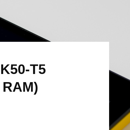
 K50-T5
B RAM)