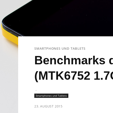
SMARTPHONES UND TABLETS
Benchmarks d
(MTK6752 1.7
-
Smartphones und Tablets
23. AUGUST 2015