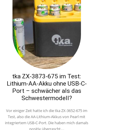
tka ZX-3873-675 im Test:
Lithium-AA-Akku ohne USB-C-
Port – schwächer als das
Schwestermodell?
Vor einiger Zeit hatte ich die tka ZX-3652-675 im
Test, also die AA-Lithium-Akkus von Pearl mit
integriertem USB-C-Port. Die haben mich damals
positiv überrascht,...