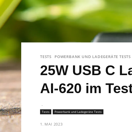
TESTS
POWERBANK UND LADEGERÄTE TESTS
25W USB C Lad
AI-620 im Tes
-
Tests
Powerbank und Ladegeräte Tests
1. MAI 2023