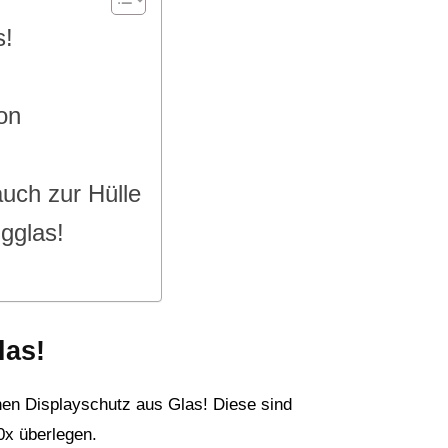
s!
on
ch zur Hülle
igglas!
las!
nen Displayschutz aus Glas! Diese sind
0x überlegen.