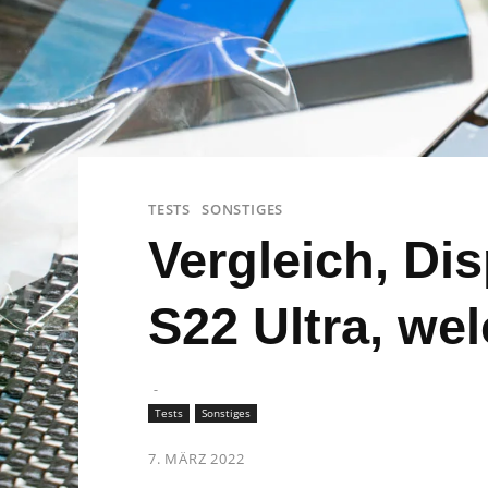
TESTS
SONSTIGES
Vergleich, Di
S22 Ultra, we
-
Tests
Sonstiges
7. MÄRZ 2022