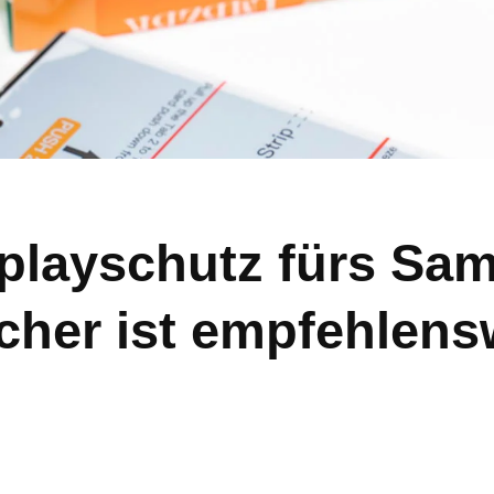
splayschutz fürs Sa
lcher ist empfehlens