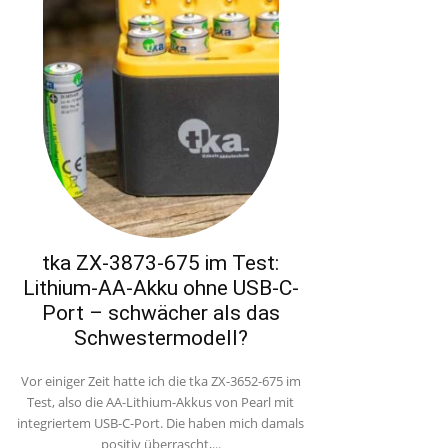
tka ZX-3873-675 im Test:
Lithium-AA-Akku ohne USB-C-
Port – schwächer als das
Schwestermodell?
Vor einiger Zeit hatte ich die tka ZX-3652-675 im
Test, also die AA-Lithium-Akkus von Pearl mit
integriertem USB-C-Port. Die haben mich damals
positiv überrascht,...