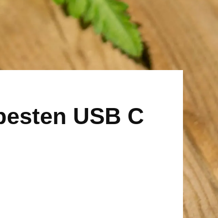
 besten USB C
!