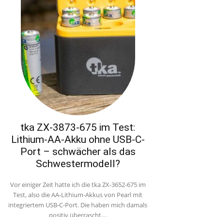
tka ZX-3873-675 im Test:
Lithium-AA-Akku ohne USB-C-
Port – schwächer als das
Schwestermodell?
Vor einiger Zeit hatte ich die tka ZX-3652-675 im
Test, also die AA-Lithium-Akkus von Pearl mit
integriertem USB-C-Port. Die haben mich damals
positiv überrascht,...