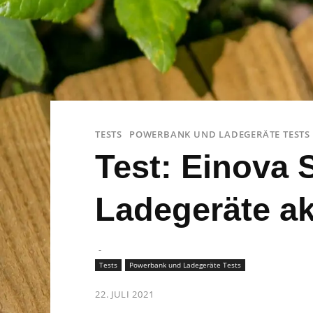
TESTS
POWERBANK UND LADEGERÄTE TESTS
Test: Einova 
Ladegeräte ak
-
Tests
Powerbank und Ladegeräte Tests
22. JULI 2021