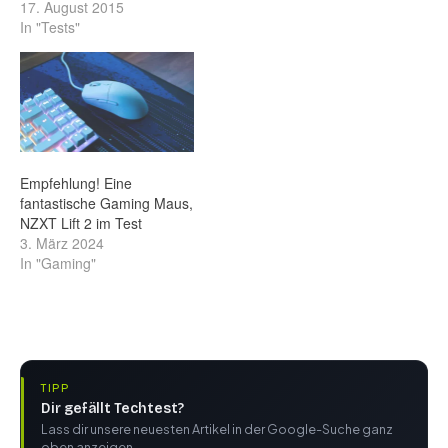
17. August 2015
In "Tests"
Empfehlung! Eine
fantastische Gaming Maus,
NZXT Lift 2 im Test
3. März 2024
In "Gaming"
TIPP
Dir gefällt Techtest?
Lass dir unsere neuesten Artikel in der Google-Suche ganz
oben anzeigen.