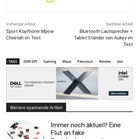
Autor
Vorheriger Artikel
Nächster Artikel
Sport Kopfhörer Mpow
Bluetooth Lautsprecher +
Cheetah im Test
Tablet Ständer von Aukey im
Test
TAGS
2500 DPI
Gaming
Maus
Patuoxun
Review
test
Weitere spannende Artikel
Immer noch aktuell! Eine
Flut an fake