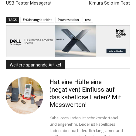
USB Tester Messgerät
Kimura Solo im Test
TAGS
Erfahrungsbericht
Powerstation
test
Weitere spannende Artikel
Hat eine Hülle eine
(negativen) Einfluss auf
das kabellose Laden? Mit
Messwerten!
Kabelloses Laden ist sehr komfortabel
und angenehm. Leider ist kabelloses
Laden aber auch deutlich langsamer und