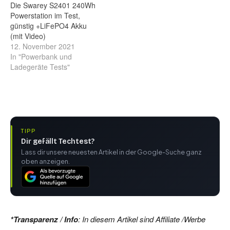
Die Swarey S2401 240Wh
Powerstation im Test,
günstig +LiFePO4 Akku
(mit Video)
12. November 2021
In "Powerbank und
Ladegeräte Tests"
TIPP
Dir gefällt Techtest?
Lass dir unsere neuesten Artikel in der Google-Suche ganz
oben anzeigen.
*Transparenz / Info
: In diesem Artikel sind Affiliate /Werbe