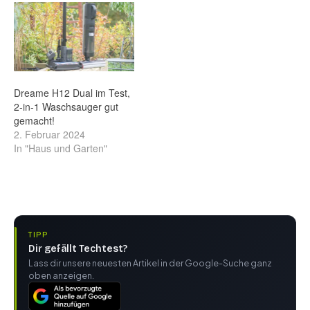
Dreame H12 Dual im Test,
2-in-1 Waschsauger gut
gemacht!
2. Februar 2024
In "Haus und Garten"
TIPP
Dir gefällt Techtest?
Lass dir unsere neuesten Artikel in der Google-Suche ganz
oben anzeigen.