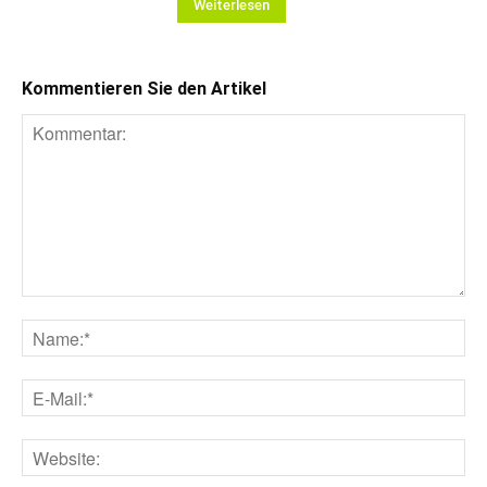
Weiterlesen
Kommentieren Sie den Artikel
Kommentar:
Na
E-
Mai
Web