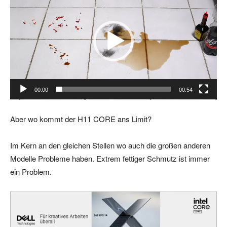
i
d
e
o
-
P
l
00:00
00:54
a
y
Aber wo kommt der H11 CORE ans Limit?
e
r
Im Kern an den gleichen Stellen wo auch die großen anderen
Modelle Probleme haben. Extrem fettiger Schmutz ist immer
ein Problem.