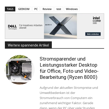
TAGS
GEEKOM
PC
Review
test
Windows
Weitere spannende Artikel
Stromsparender und
Leistungsstarker Desktop
für Office, Foto und Video-
Bearbeitung (Ryzen 8000)
Aufgrund der aktuellen Strompreise und
Umweltbedenken ist der
Stromverbrauch von Computern ein
zunehmend wichtiger Faktor. Gerade
dann, wenn der PC über viele Stunden