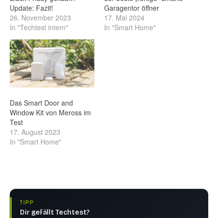
Update: Fazit!
Garagentor öffner
26. November 2023
17. Mai 2024
In "Techtest intern"
In "Smart Home"
Das Smart Door and
Window Kit von Meross im
Test
17. August 2023
In "Smart Home"
TIPP
Dir gefällt Techtest?