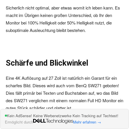
Sicherlich nicht optimal, aber etwas womit ich leben kann. Es
macht im Übrigen keinen großen Unterschied, ob Ihr den
Monitor bei 100% Helligkeit oder 50% Helligkeit nutzt, die
suboptimale Ausleuchtung bleibt bestehen.
Schärfe und Blickwinkel
Eine 4K Auflösung auf 27 Zoll ist natürlich ein Garant für ein
scharfes Bild. Dieses wird auch vom BenQ SW271 geboten!
Dies fällt primär bei Texten und Buchstaben auf, wo das Bild
des SW271 verglichen mit einem normalen Full HD Monitor ein
gutes Stück schärfer und glatter ist.
Kein AdSense! Keine Werbenetzwerke Kein Tracking auf Techtest!
Ermöglicht durch
Mehr erfahren →
Gerade Buchstaben und Zeichen mit Rundungen werden vom