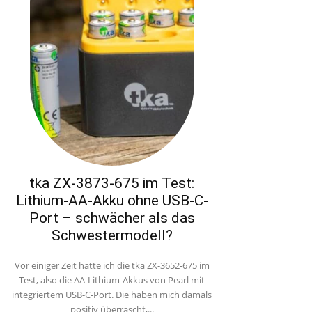
tka ZX-3873-675 im Test:
Lithium-AA-Akku ohne USB-C-
Port – schwächer als das
Schwestermodell?
Vor einiger Zeit hatte ich die tka ZX-3652-675 im
Test, also die AA-Lithium-Akkus von Pearl mit
integriertem USB-C-Port. Die haben mich damals
positiv überrascht,...