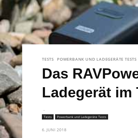
TESTS
POWERBANK UND LADEGERÄTE TESTS
Das RAVPower
Ladegerät im 
-
Tests
Powerbank und Ladegeräte Tests
6. JUNI 2018