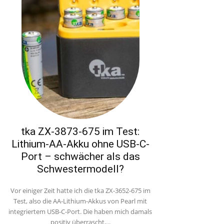
tka ZX-3873-675 im Test:
Lithium-AA-Akku ohne USB-C-
Port – schwächer als das
Schwestermodell?
Vor einiger Zeit hatte ich die tka ZX-3652-675 im
Test, also die AA-Lithium-Akkus von Pearl mit
integriertem USB-C-Port. Die haben mich damals
positiv überrascht,...