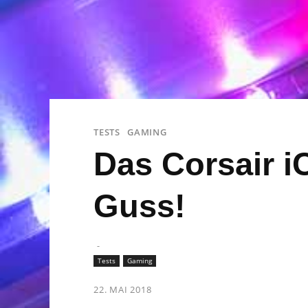
TESTS
GAMING
Das Corsair 
Guss!
-
Tests
Gaming
22. MAI 2018