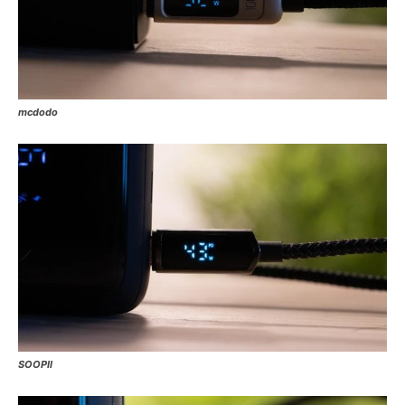
mcdodo
SOOPII