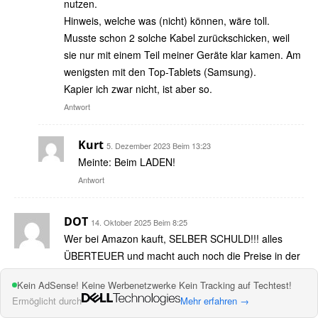
nutzen.
Hinweis, welche was (nicht) können, wäre toll.
Musste schon 2 solche Kabel zurückschicken, weil
sie nur mit einem Teil meiner Geräte klar kamen. Am
wenigsten mit den Top-Tablets (Samsung).
Kapier ich zwar nicht, ist aber so.
Antwort
Kurt
5. Dezember 2023 Beim 13:23
Meinte: Beim LADEN!
Antwort
DOT
14. Oktober 2025 Beim 8:25
Wer bei Amazon kauft, SELBER SCHULD!!! alles
ÜBERTEUER und macht auch noch die Preise in der
EU kaputt (Artikel dazu gibt es mehrere im Netz z.B.
Kein AdSense! Keine Werbenetzwerke Kein Tracking auf Techtest!
Golem).
Ermöglicht durch
Mehr erfahren →