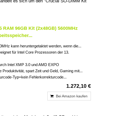
handelt es sich um den “Crucial SO-DIMM Kit
5 RAM 96GB Kit (2x48GB) 5600MHz
itsspeicher...
MHz kann heruntergetaktet werden, wenn die...
ignet für Intel Core Prozessoren der 13.
durch Intel XMP 3.0 und AMD EXPO
e Produktivität, spart Zeit und Geld, Gaming mit...
urcode-Typ=kein Fehlerkorrekturcode...
1.272,10 €
Bei Amazon kaufen