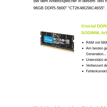
Bei dem Arbeitsspeicher in diesem Test 
96GB DDR5-5600” “CT2K48G56C46S5”.
Crucial DDR
SODIMM, Arbe
RAM mit 5600
Am besten gee
Generation...
Unterstützt 
Verbessert di
Fehlerkorrekt