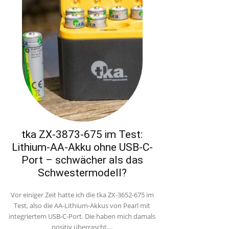
tka ZX-3873-675 im Test:
Lithium-AA-Akku ohne USB-C-
Port – schwächer als das
Schwestermodell?
Vor einiger Zeit hatte ich die tka ZX-3652-675 im
Test, also die AA-Lithium-Akkus von Pearl mit
integriertem USB-C-Port. Die haben mich damals
positiv überrascht,...