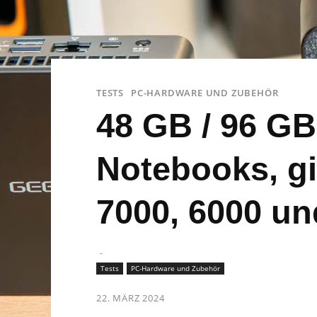
TESTS
PC-HARDWARE UND ZUBEHÖR
48 GB / 96 GB
Notebooks, g
7000, 6000 un
-
Tests
PC-Hardware und Zubehör
22. MÄRZ 2024