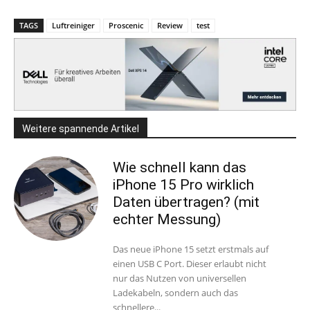
TAGS
Luftreiniger
Proscenic
Review
test
Weitere spannende Artikel
Wie schnell kann das
iPhone 15 Pro wirklich
Daten übertragen? (mit
echter Messung)
Das neue iPhone 15 setzt erstmals auf
einen USB C Port. Dieser erlaubt nicht
nur das Nutzen von universellen
Ladekabeln, sondern auch das
schnellere...