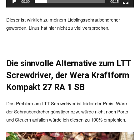
00:00
00:15
a
y
Dieser ist wirklich zu meinem Lieblingsschraubendreher
e
geworden. Linus hat hier nicht zu viel versprochen.
r
Die sinnvolle Alternative zum LTT
Screwdriver, der Wera Kraftform
Kompakt 27 RA 1 SB
Das Problem am LTT Screwdriver ist leider der Preis. Wäre
der Schraubendreher günstiger bzw. würde nicht noch Porto
und Steuern anfallen würde ich diesen zu 100% empfehlen.