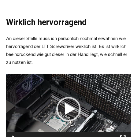
Wirklich hervorragend
An dieser Stelle muss ich persönlich nochmal erwähnen wie
hervorragend der LTT Screwdriver wirklich ist. Es ist wirklich
beeindruckend wie gut dieser in der Hand liegt, wie schnell er
zu nutzen ist.
V
i
d
e
o
-
P
l