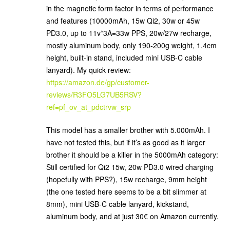
in the magnetic form factor in terms of performance
and features (10000mAh, 15w Qi2, 30w or 45w
PD3.0, up to 11v*3A=33w PPS, 20w/27w recharge,
mostly aluminum body, only 190-200g weight, 1.4cm
height, built-in stand, included mini USB-C cable
lanyard). My quick review:
https://amazon.de/gp/customer-
reviews/R3FO5LG7UB5RSV?
ref=pf_ov_at_pdctrvw_srp
This model has a smaller brother with 5.000mAh. I
have not tested this, but if it’s as good as it larger
brother it should be a killer in the 5000mAh category:
Still certified for Qi2 15w, 20w PD3.0 wired charging
(hopefully with PPS?), 15w recharge, 9mm height
(the one tested here seems to be a bit slimmer at
8mm), mini USB-C cable lanyard, kickstand,
aluminum body, and at just 30€ on Amazon currently.