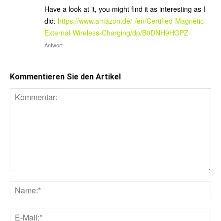
Have a look at it, you might find it as interesting as I
did:
https://www.amazon.de/-/en/Certified-Magnetic-
External-Wireless-Charging/dp/B0DNH9HGPZ
Antwort
Kommentieren Sie den Artikel
Kommentar:
Na
E-